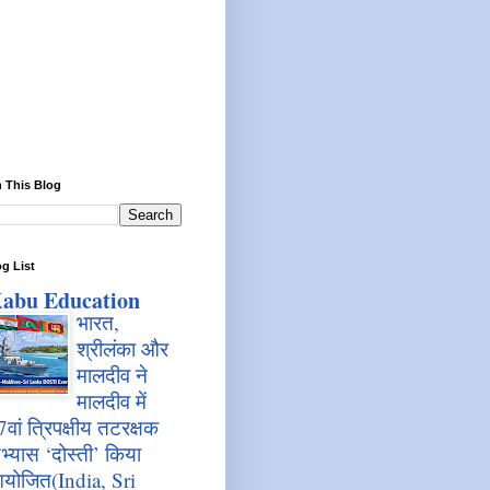
 This Blog
g List
abu Education
भारत,
श्रीलंका और
मालदीव ने
मालदीव में
7वां त्रिपक्षीय तटरक्षक
भ्यास ‘दोस्ती’ किया
योजित(India, Sri