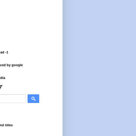
 ad -1
ced by google
dia
nd titles