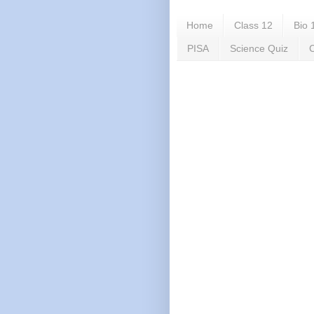
Home
Class 12
Bio 
PISA
Science Quiz
C