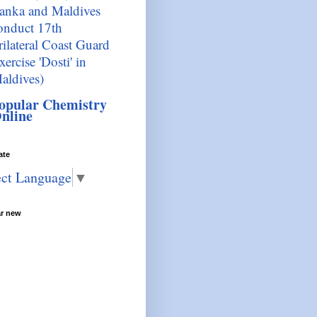
anka and Maldives
onduct 17th
rilateral Coast Guard
xercise 'Dosti' in
aldives)
opular Chemistry
nline
ate
ect Language
▼
ar new