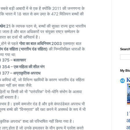
 की सबसे बड़ी आबादी में से एक है क्योंकि 2011 की जनगणना के
ै कि भारत में 18 साल से कम उम्र के 472 मिलियन बच्चों की
च्छेद 21
के व्यापक पठन से, बच्चों की सुरक्षा राज्य द्वारा भारतीय
ा जाता है और बाल अधिकारों पर संयुक्त राष्ट्र सम्मेलन के
 भारत का दर्जा भी अनिवार्य है।
 होने से पहले
गोवा का बाल अधिनियम 2003
एकमात्र बाल
ीय दंड संहिता (भारतीय दंड संहिता)
की निम्नलिखित धाराओं के
Search
या गया था:
 375 – बलात्कार
354 – एक महिला की शील भंग
My Blo
 377 – अप्राकृतिक अपराध
K
 कमियां थीं, जो विभिन्न खामियों के कारण भारतीय दंड संहिता
रक्षा नहीं कर सका जैसे:
ितों या किसी को भी “पारंपरिक” पेनो-योनि संभोग के अलावा
नहीं बचाता है।
अभाव है। इसमें कमजोर दंड है और इसे कंपाउंडेबल अपराध भी
ुष बच्चे की “विनम्रता” की रक्षा करने में असमर्थ के रूप में भी
1
अ
ाकृतिक अपराध” शब्द को परिभाषित नहीं किया गया है।
आ
 लागू होता है जो उनके हमलावर के यौन कृत्य में प्रवेश करते