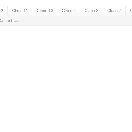
12
Class 11
Class 10
Class 9
Class 8
Class 7
G
ontact Us