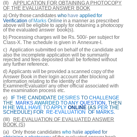
(II)
APPLICATION FOR OBTAINING A PHOTOCOPY
OF THE EVALUATED ANSWER
BOOK
a)
Only
those
candidates
who
have
applied
for
Verification
of
Marks
Online
in
a manner as prescribed
above will be eligible to apply for obtaining a photocopy
of the evaluated answer
book(s).
b)
Processing charges will be Rs. 500/- per subject for
Class-X. The schedule is given in
Annexure-I.
c)
Application submitted on behalf of the candidate and
also the
incomplete application will be summarily
rejected and fees deposited shall
be forfeited without
any further
reference.
d)
Applicants
will
be
provided
a
scanned
copy
of
the
Answer Book
in
their
login account after blocking all
information relating to the identity of the
Examiner/Evaluator/ any other official associated with
the examination process
etc.
e)
IF
THE
CANDIDATE
DESIRES
TO
CHALLENGE
THE
MARKS
AWARDED
TO
ANY
QUESTION,
THEN
H HE
WILL
HAVE
TO
APPLY
ONLINE
(AS
PER
THE
SCHEDULE)
FOR
RE-EVALUATION
OF
MARKS.
(III)
RE-EVALUATION OF EVALUATED ANSWER
BOOK
(S)
(a)
Only those candidates
who
ha\ie
applied
for