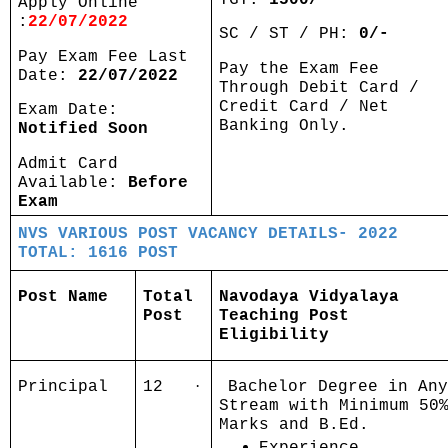
Apply Online
:
22/07/2022
SC / ST / PH:
0/-
Pay Exam Fee Last
Pay the Exam Fee
Date:
22/07/2022
Through Debit Card /
Credit Card / Net
Exam Date:
Banking Only.
Notified Soon
Admit Card
Available:
Before
Exam
NVS VARIOUS POST VACANCY DETAILS- 2022
TOTAL: 1616 POST
Post Name
Total
Navodaya Vidyalaya
Post
Teaching Post
Eligibility
·
Principal
12
Bachelor Degree in An
Stream with Minimum 50
Marks and B.Ed.
Experience