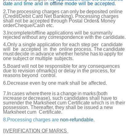
date
and
time
and
in
offline
mode
will
be
accepted.
2.The
processing
charges
can
only
be
deposited
online
(Credit/Debit
Card Net
Banking). Processing charges
shall not be accepted through Postal Order& Money
orderCheque/Cash
etc.
3.Incomplete/offline applications will be summarily
rejected without any correspondence with the
candidate.
4.
Only a single application for each step per
candidate
will
be
accepted
in
the
online
process.
The
candidate
must
decide
in
advance
whether
he/she
has
to
apply
for
one subject or multiple
subjects.
5.Board will not be responsible for any consequences
due to revision of
mark(s) or delay in the process, for
reasons beyond
control.
6.Decrease even by one mark shall be
affected.
7.In
cases
where
there
is
a
change
in
marks
(both
increase
or
decrease), such
candidates shall have to
surrender the Marksheet cum Certificate which is in their
possession. Thereafter, they shall be issued a new
Marksheet cum
Certificate.
8.Processing
charges
are
non-refundable.
I)VERIFICATION OF
MARKS