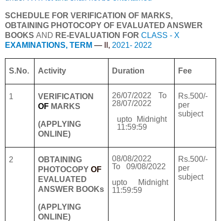
SCHEDULE FOR VERIFICATION OF MARKS,
OBTAINING PHOTOCOPY OF EVALUATED ANSWER
BOOKS
AND
RE-EVALUATION FOR
CLASS - X
EXAMINATIONS, TERM
—
II,
2021- 2022
S.No.
Activity
Duration
Fee
26/07/2022 To
Rs.500/-
1
VERIFICATION
28/07/2022
per
OF
MARKS
subject
upto Midnight
(APPLYING
11:59:59
ONLINE)
08/08/2022
Rs.500/-
2
OBTAINING
To
09/08/2022
per
PHOTOCOPY
OF
subject
EVALUATED
upto Midnight
ANSWER BOOKs
11:59:59
(APPLYING
ONLINE)