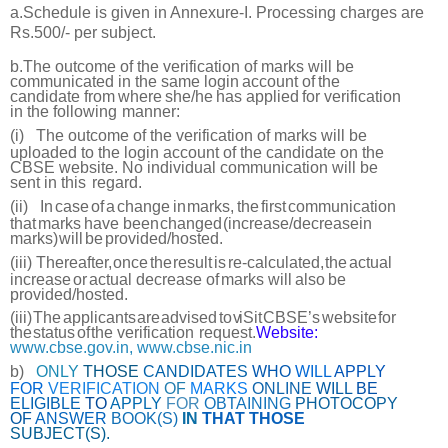
a.Schedule is given in Annexure-I. Processing charges are
Rs.500/- per subject.
b.The outcome of the verification of marks will be
communicated in the same login
account
of
the
candidate
from
where
she/he
has
applied
for
verification
in the following
manner:
(i)
The outcome of the verification of marks will be
uploaded to the login account of the candidate on the
CBSE website. No individual communication will be
sent in this
regard.
(ii)
In
case
of
a
change
in
marks,
the
first
communication
that
marks
have been
changed
(increase/decrease
in
marks)
will
be
provided/hosted.
(iii)
Thereafter,
once
the
result
is
re-calculated,
the
actual
increase
or
actual
decrease
of
marks
will
also
be
provided/hosted.
(iii)
The
applicants
are
advised
to
v
iSit
CBSE’s
website
for
the
status
of
the verification
request.
Website:
www.cbse.gov.in,
www.cbse.nic.in
b)
ONLY
THOSE
CANDIDATES
WHO
WILL
APPLY
FOR
VERIFICATION
OF
MARKS
ONLINE
WILL
BE
ELIGIBLE
TO
APPLY
FOR
OBTAINING
PHOTOCOPY
OF
ANSWER
BOOK(S)
IN
THAT THOSE
SUBJECT(S).