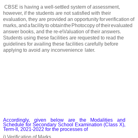
CBSE is having a well-settled system of assessment,
however, if the students are not satisfied with their
evaluation, they are provided an opportunity
for
verification
of
marks,
and
a
facility
to
obtain
the
Photocopy
of
their
evaluated
answer books, and the re-e\Valuation of their answers.
Students using these facilities are requested to read the
guidelines for availing these facilities carefully before
applying to avoid any inconvenience
later.
Accordingly, given below are the Modalities and
Schedule for Secondary School Examination (Class X),
Term-II, 2021-2022 for the processes of
i) Verification of
Marks