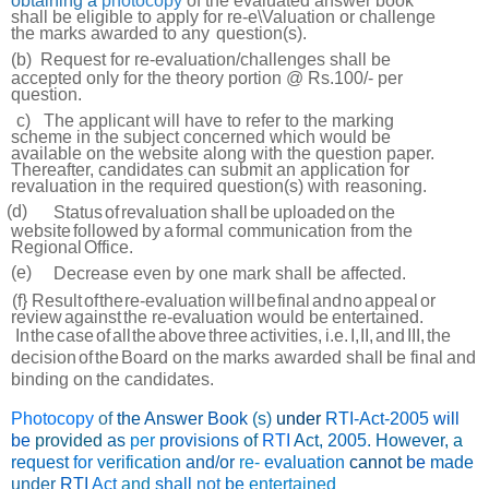
obtaining
a
photocopy
of the evaluated answer book
shall be eligible to apply for re-e\Valuation or challenge
the marks awarded to any
question(s).
(b)
Request for re-evaluation/challenges shall be
accepted only for the theory portion @ Rs.100/- per
question.
c)
The applicant will have to refer to the marking
scheme in the subject concerned which would be
available on the website along with the question paper.
Thereafter, candidates can submit an application for
revaluation in the required question(s) with
reasoning.
(d)
Status
of
revaluation
shall
be
uploaded
on
the
website
followed
by
a
formal communication from the
Regional
Office.
(e)
Decrease even by one mark shall be
affected.
(f}
Result
of
the
re-evaluation
will
be
final
and
no
appeal
or
review
against
the re-evaluation would be
entertained.
In
the
case
of
all
the
above
three
activities,
i.e.
I,
II,
and
III,
the
decision
of
the
Board on
the
marks
awarded
shall
be
final
and
binding
on
the
candidates.
Photocopy
of
the
Answer
Book
(s)
under
RTI-Act-2005
will
be
provided
as
per
provisions
of
RTI
Act,
2005.
However,
a
request
for
verification
and/or
re-
evaluation
cannot
be
made
under
RTI
Act
and
shall
not
be
entertained